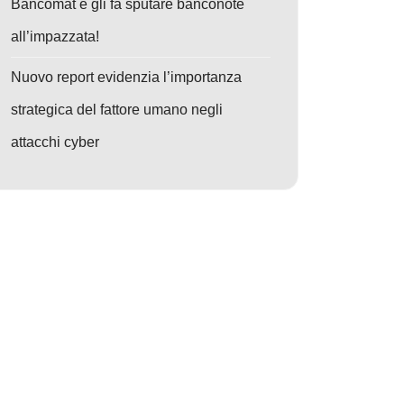
Bancomat e gli fa sputare banconote
all’impazzata!
Nuovo report evidenzia l’importanza
strategica del fattore umano negli
attacchi cyber
o: Anche Oracle risolve un'enorme lista di problemi di sicurezza