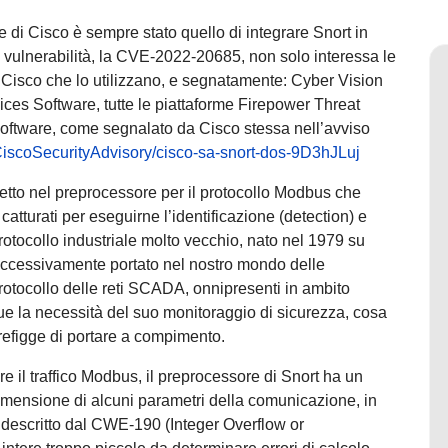
e di Cisco è sempre stato quello di integrare Snort in
a vulnerabilità, la CVE-2022-20685, non solo interessa le
i Cisco che lo utilizzano, e segnatamente: Cyber Vision
ces Software, tutte le piattaforme Firepower Threat
ftware, come segnalato da Cisco stessa nell’avviso
t/CiscoSecurityAdvisory/cisco-sa-snort-dos-9D3hJLuj
ifetto nel preprocessore per il protocollo Modbus che
catturati per eseguirne l’identificazione (detection) e
otocollo industriale molto vecchio, nato nel 1979 su
successivamente portato nel nostro mondo delle
rotocollo delle reti SCADA, onnipresenti in ambito
gue la necessità del suo monitoraggio di sicurezza, cosa
refigge di portare a compimento.
e il traffico Modbus, il preprocessore di Snort ha un
dimensione di alcuni parametri della comunicazione, in
 descritto dal CWE-190 (Integer Overflow or