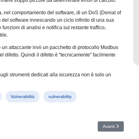
i intere troppo piccole da determinare errori di calcolo.
a, nel comportamento del software, di un DoS (Denial of
 del software innescando un ciclo infinito di una sua
unzioni di analisi e notifica sul restante traffico,
tile.
e un attaccante invii un pacchetto di protocollo Modbus
l difetto. Quindi il difetto è “tecnicamente” facilmente
gli strumenti dedicati alla sicurezza non è solo un
Vulnerabilità
vulnerability
e crei
Articolo successiv
Avanti