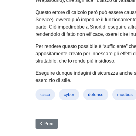
Wraparound), che significa l’utilizzo di variabil
Questo errore di calcolo però può essere caus
Service), ovvero può impedire il funzionamento
parte. Ciò impedirebbe a Snort di eseguire altre f
rendendolo di fatto non efficace, oserei dire inu
Per rendere questo possibile è “sufficiente” ch
appositamente creato per innescare gli effetti de
sfruttabile, che lo rende più insidioso.
Eseguire dunque indagini di sicurezza anche su
esercizio di stile.
cisco
cyber
defense
modbus
Articolo precedente: Correzione che fai, errore ch
Prec