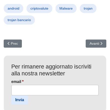
android
criptovalute
Malware
trojan
trojan bancario
Articolo precedente: PathWiper: Il nuovo malware che devasta l’Ucr
Articolo succ
Prec
Avanti
Per rimanere aggiornato iscriviti
alla nostra newsletter
email
*
Invia