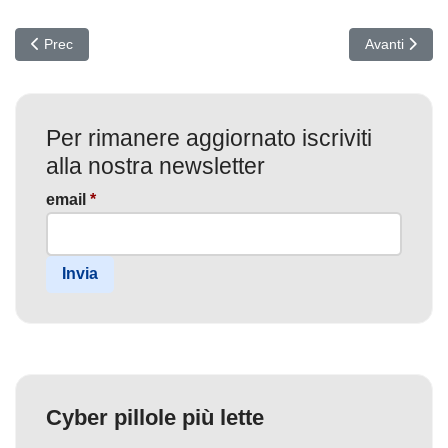
Articolo precedente: Cyber Minaccia FIN7: Il Nuovo Malware Anubis
Articolo suc
Prec
Avanti
Per rimanere aggiornato iscriviti
alla nostra newsletter
email
*
Invia
Cyber pillole più lette