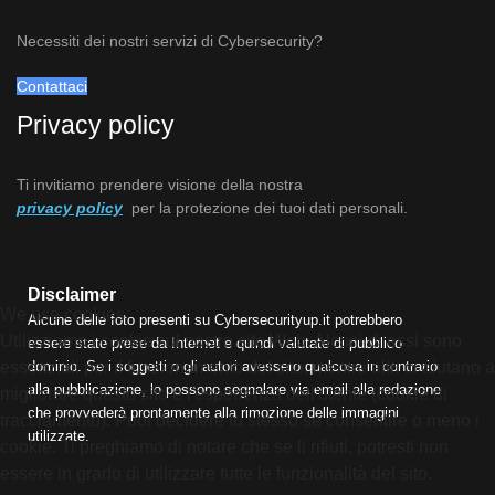
Necessiti dei nostri servizi di Cybersecurity?
Contattaci
Privacy policy
Ti invitiamo prendere visione della nostra
privacy policy
per la protezione dei tuoi dati personali.
Disclaimer
We use cookies
Alcune delle foto presenti su Cybersecurityup.it potrebbero
Utilizziamo i cookie sul nostro sito Web. Alcuni di essi sono
essere state prese da Internet e quindi valutate di pubblico
essenziali per il funzionamento del sito, mentre altri ci aiutano a
dominio. Se i soggetti o gli autori avessero qualcosa in contrario
alla pubblicazione, lo possono segnalare via email alla redazione
migliorare questo sito e l'esperienza dell'utente (cookie di
che provvederà prontamente alla rimozione delle immagini
tracciamento). Puoi decidere tu stesso se consentire o meno i
utilizzate.
cookie. Ti preghiamo di notare che se li rifiuti, potresti non
essere in grado di utilizzare tutte le funzionalità del sito.