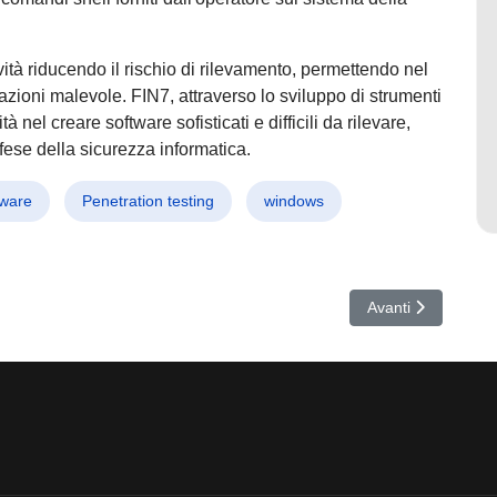
ità riducendo il rischio di rilevamento, permettendo nel
 azioni malevole. FIN7, attraverso lo sviluppo di strumenti
nel creare software sofisticati e difficili da rilevare,
fese della sicurezza informatica.
ware
Penetration testing
windows
aw Minaccia i Server Linux con Attacchi Brute-Force e Malware Autopro
Articolo successivo
Avanti