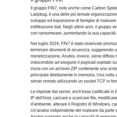
Il gruppo FIN7, noto anche come Carbon Spid
Ladybug, è una delle più temute organizzazioni 
sviluppo ed espansione di famiglie di malware p
esfiltrazione dati. Negli ultimi anni, il gruppo 
con ransomware, aumentando la sua capacità 
Nel luglio 2024, FIN7 è stato osservato promu
terminare strumenti di sicurezza, suggerendo un 
monetizzazione. Anubis, invece, viene diffuso
inducendole ad eseguire il payload ospitato su
inizia con un archivio ZIP contenente uno scrip
principale direttamente in memoria. Una volta a
server remoto utilizzando un socket TCP in for
Le risposte dal server, anch'esse codificate in
IP dell'host, caricare e scaricare file, modificar
d'ambiente, alterare il Registro di Windows, ca
Un'analisi indipendente del malware da parte 
Anubis supporta anche la capacità di eseguire c