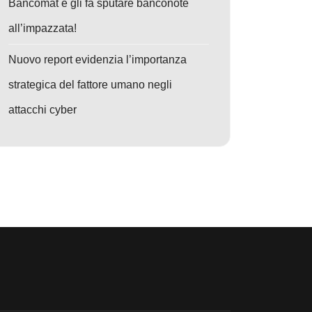
Bancomat e gli fa sputare banconote
all’impazzata!
Nuovo report evidenzia l’importanza
strategica del fattore umano negli
attacchi cyber
paganti
: Cyber Assalto alle Ferrovie Russe: L'Ucraina intensifica la guerra digita