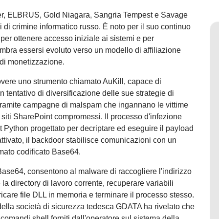
er, ELBRUS, Gold Niagara, Sangria Tempest e Savage
di crimine informatico russo. È noto per il suo continuo
er ottenere accesso iniziale ai sistemi e per
sembra essersi evoluto verso un modello di affiliazione
di monetizzazione.
overe uno strumento chiamato AuKill, capace di
tentativo di diversificazione delle sue strategie di
 tramite campagne di malspam che ingannano le vittime
 siti SharePoint compromessi. Il processo d'infezione
t Python progettato per decriptare ed eseguire il payload
ttivato, il backdoor stabilisce comunicazioni con un
mato codificato Base64.
 Base64, consentono al malware di raccogliere l'indirizzo
e la directory di lavoro corrente, recuperare variabili
ricare file DLL in memoria e terminare il processo stesso.
della società di sicurezza tedesca GDATA ha rivelato che
omandi shell forniti dall'operatore sul sistema della