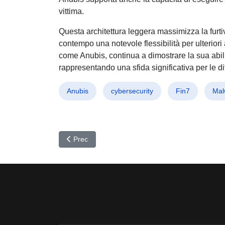
vittima.
Questa architettura leggera massimizza la furtiv
contempo una notevole flessibilità per ulteriori
come Anubis, continua a dimostrare la sua abilità 
rappresentando una sfida significativa per le di
Anubis
cybersecurity
Fin7
Mal
Articolo precedente: Cryptojacking Evoluto : Outl
Prec