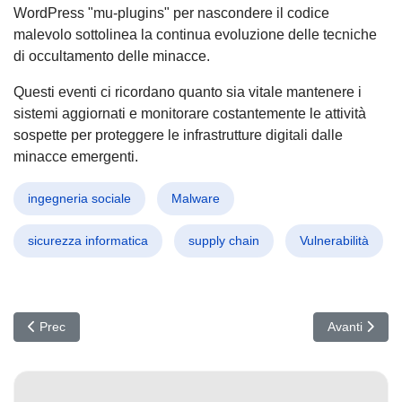
WordPress "mu-plugins" per nascondere il codice
malevolo sottolinea la continua evoluzione delle tecniche
di occultamento delle minacce.
Questi eventi ci ricordano quanto sia vitale mantenere i
sistemi aggiornati e monitorare costantemente le attività
sospette per proteggere le infrastrutture digitali dalle
minacce emergenti.
ingegneria sociale
Malware
sicurezza informatica
supply chain
Vulnerabilità
Articolo precedente: Allerta Fast Flux: Nuova Minaccia Ciberneti
Articolo succ
Prec
Avanti