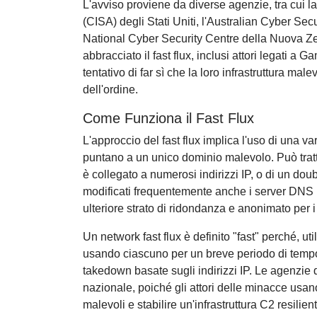
L'avviso proviene da diverse agenzie, tra cui l
(CISA) degli Stati Uniti, l'Australian Cyber Sec
National Cyber Security Centre della Nuova Zel
abbracciato il fast flux, inclusi attori legati
tentativo di far sì che la loro infrastruttura mal
dell'ordine.
Come Funziona il Fast Flux
L'approccio del fast flux implica l'uso di una v
puntano a un unico dominio malevolo. Può tratt
è collegato a numerosi indirizzi IP, o di un doub
modificati frequentemente anche i server DNS r
ulteriore strato di ridondanza e anonimato per i
Un network fast flux è definito "fast" perché, u
usando ciascuno per un breve periodo di tempo pe
takedown basate sugli indirizzi IP. Le agenzie 
nazionale, poiché gli attori delle minacce usan
malevoli e stabilire un'infrastruttura C2 resilie