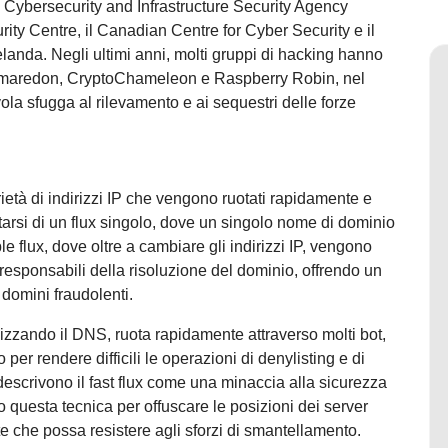
a Cybersecurity and Infrastructure Security Agency
urity Centre, il Canadian Centre for Cyber Security e il
anda. Negli ultimi anni, molti gruppi di hacking hanno
 a Gamaredon, CryptoChameleon e Raspberry Robin, nel
evola sfugga al rilevamento e ai sequestri delle forze
arietà di indirizzi IP che vengono ruotati rapidamente e
arsi di un flux singolo, dove un singolo nome di dominio
le flux, dove oltre a cambiare gli indirizzi IP, vengono
esponsabili della risoluzione del dominio, offrendo un
 domini fraudolenti.
tilizzando il DNS, ruota rapidamente attraverso molti bot,
r rendere difficili le operazioni di denylisting e di
descrivono il fast flux come una minaccia alla sicurezza
o questa tecnica per offuscare le posizioni dei server
nte che possa resistere agli sforzi di smantellamento.