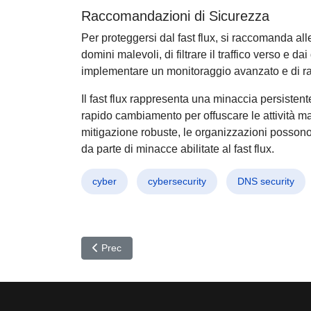
Raccomandazioni di Sicurezza
Per proteggersi dal fast flux, si raccomanda alle
domini malevoli, di filtrare il traffico verso e da
implementare un monitoraggio avanzato e di ra
Il fast flux rappresenta una minaccia persistente 
rapido cambiamento per offuscare le attività m
mitigazione robuste, le organizzazioni possono 
da parte di minacce abilitate al fast flux.
cyber
cybersecurity
DNS security
Articolo precedente: PoisonSeed: L'attacco invisib
Prec