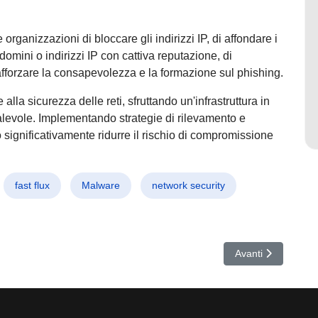
 organizzazioni di bloccare gli indirizzi IP, di affondare i
i domini o indirizzi IP con cattiva reputazione, di
fforzare la consapevolezza e la formazione sul phishing.
alla sicurezza delle reti, sfruttando un'infrastruttura in
alevole. Implementando strategie di rilevamento e
significativamente ridurre il rischio di compromissione
fast flux
Malware
network security
ile che svuota i portafogli digitali tramite CRM compromessi
Articolo successiv
Avanti