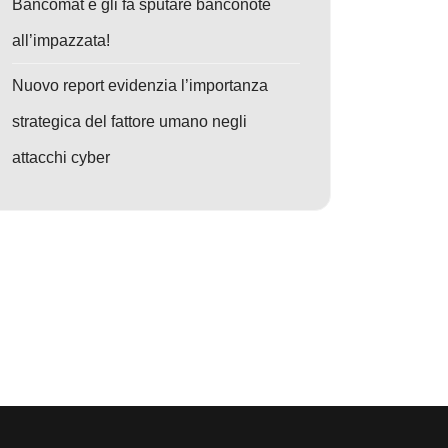
Bancomat e gli fa sputare banconote
all’impazzata!
Nuovo report evidenzia l’importanza
strategica del fattore umano negli
attacchi cyber
o: Cyber Attacchi Globali: UNC5221 e EncryptHub minacciano la sicure