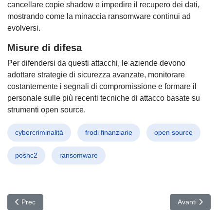
cancellare copie shadow e impedire il recupero dei dati,
mostrando come la minaccia ransomware continui ad
evolversi.
Misure di difesa
Per difendersi da questi attacchi, le aziende devono
adottare strategie di sicurezza avanzate, monitorare
costantemente i segnali di compromissione e formare il
personale sulle più recenti tecniche di attacco basate su
strumenti open source.
cybercriminalità
frodi finanziarie
open source
poshc2
ransomware
Articolo precedente: Mustang Panda attacca il Tibet: Nuova ondat
Articolo succ
Prec
Avanti