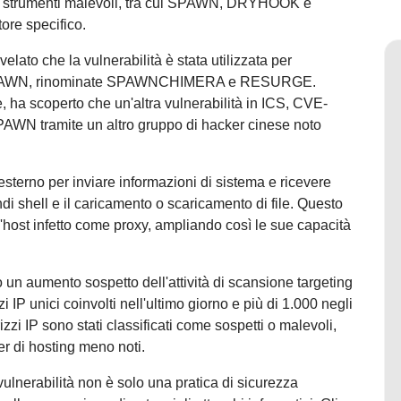
e di strumenti malevoli, tra cui SPAWN, DRYHOOK e
ore specifico.
ato che la vulnerabilità è stata utilizzata per
re SPAWN, rinominate SPAWNCHIMERA e RESURGE.
e, ha scoperto che un'altra vulnerabilità in ICS, CVE-
SPAWN tramite un altro gruppo di hacker cinese noto
sterno per inviare informazioni di sistema e ricevere
andi shell e il caricamento o scaricamento di file. Questo
'host infetto come proxy, ampliando così le sue capacità
o un aumento sospetto dell'attività di scansione targeting
i IP unici coinvolti nell'ultimo giorno e più di 1.000 negli
izzi IP sono stati classificati come sospetti o malevoli,
er di hosting meno noti.
vulnerabilità non è solo una pratica di sicurezza