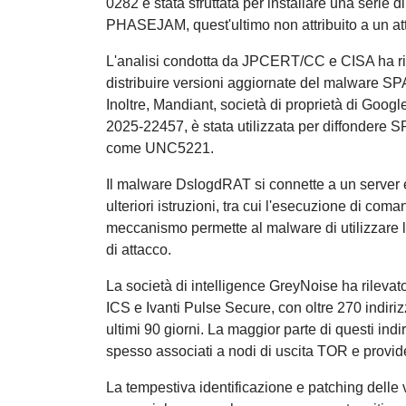
0282 è stata sfruttata per installare una seri
PHASEJAM, quest'ultimo non attribuito a un att
L'analisi condotta da JPCERT/CC e CISA ha rivel
distribuire versioni aggiornate del malwa
Inoltre, Mandiant, società di proprietà di Googl
2025-22457, è stata utilizzata per diffondere 
come UNC5221.
Il malware DslogdRAT si connette a un server e
ulteriori istruzioni, tra cui l'esecuzione di com
meccanismo permette al malware di utilizzare l
di attacco.
La società di intelligence GreyNoise ha rilevat
ICS e Ivanti Pulse Secure, con oltre 270 indirizz
ultimi 90 giorni. La maggior parte di questi indir
spesso associati a nodi di uscita TOR e provid
La tempestiva identificazione e patching delle 