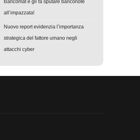
Bancomat e gli fa sputare banconote
all’impazzata!
Nuovo report evidenzia l’importanza
strategica del fattore umano negli
attacchi cyber
o: Phishing 2025: Il Browser Diventa la Nuova Frontiera di Difesa Contr