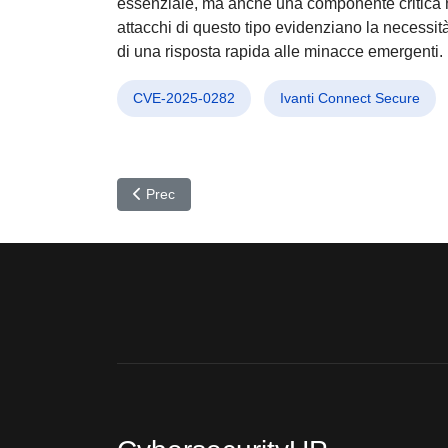
essenziale, ma anche una componente critica nel
attacchi di questo tipo evidenziano la necessità
di una risposta rapida alle minacce emergenti.
CVE-2025-0282
Ivanti Connect Secure
Articolo precedente: Hacker Nordcoreani: Aziend
Prec