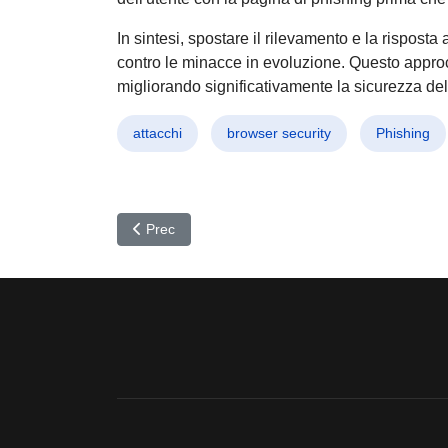
In sintesi, spostare il rilevamento e la risposta
contro le minacce in evoluzione. Questo approcc
migliorando significativamente la sicurezza del
attacchi
browser security
Phishing
Articolo precedente: Cyber Attacco DslogdRAT: Mina
Prec