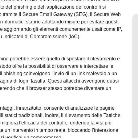
o del phishing e dell'applicazione dei controlli si
olito tramite il Secure Email Gateway (SEG), il Secure Web
 informatici stanno adottando misure per evitare questi
 e aggiornando gli elementi comunemente usati come IP,
u Indicatori di Compromissione (IoC).
hing potrebbe essere quello di spostare il rilevamento e
odo offre la possibilità di osservare e intercettare le
 di phishing coinvolgono l'invio di un link malevolo a un
pagina di login fasulla. Questi attacchi avvengono quasi
gerendo che il browser stesso potrebbe diventare un
antaggi. Innanzitutto, consente di analizzare le pagine
i statici tradizionali. Inoltre, il rilevamento delle Tattiche,
liora l'efficacia dei controlli, rendendo la vita più
mette un intervento in tempo reale, bloccando l'interazione
 si verifichi un compromesso.