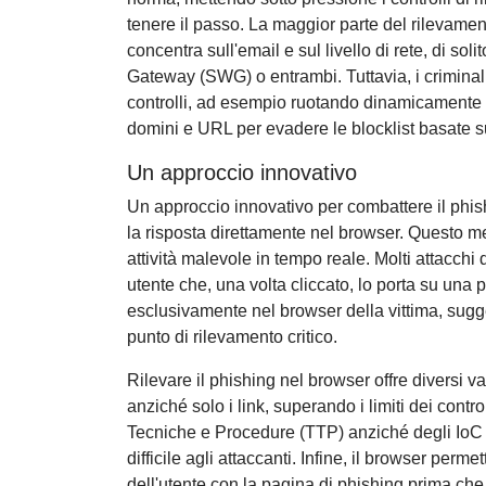
tenere il passo. La maggior parte del rilevament
concentra sull'email e sul livello di rete, di s
Gateway (SWG) o entrambi. Tuttavia, i criminali
controlli, ad esempio ruotando dinamicamente
domini e URL per evadere le blocklist basate s
Un approccio innovativo
Un approccio innovativo per combattere il phis
la risposta direttamente nel browser. Questo met
attività malevole in tempo reale. Molti attacchi
utente che, una volta cliccato, lo porta su una 
esclusivamente nel browser della vittima, sug
punto di rilevamento critico.
Rilevare il phishing nel browser offre diversi v
anziché solo i link, superando i limiti dei controll
Tecniche e Procedure (TTP) anziché degli IoC mig
difficile agli attaccanti. Infine, il browser per
dell'utente con la pagina di phishing prima che