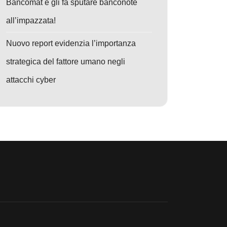
Bancomat e gli fa sputare banconote
all’impazzata!
Nuovo report evidenzia l’importanza
strategica del fattore umano negli
attacchi cyber
o: Operazione SyncHole: Lazarus Colpisce la Corea del Sud con un Attacc