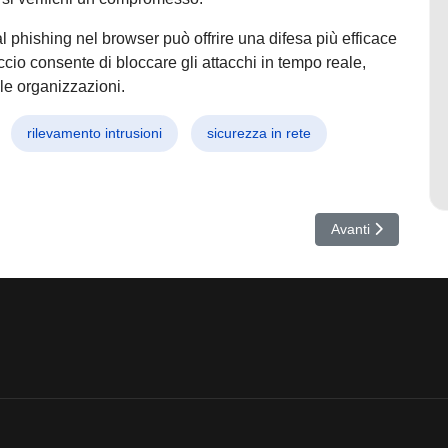
 al phishing nel browser può offrire una difesa più efficace
io consente di bloccare gli attacchi in tempo reale,
le organizzazioni.
rilevamento intrusioni
sicurezza in rete
ccia cinese sfrutta falle Ivanti per colpire il Giappone!
Articolo successiv
Avanti