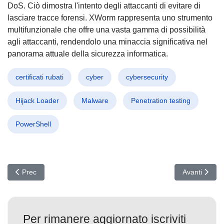
DoS. Ciò dimostra l'intento degli attaccanti di evitare di
lasciare tracce forensi. XWorm rappresenta uno strumento
multifunzionale che offre una vasta gamma di possibilità
agli attaccanti, rendendolo una minaccia significativa nel
panorama attuale della sicurezza informatica.
certificati rubati
cyber
cybersecurity
Hijack Loader
Malware
Penetration testing
PowerShell
Articolo precedente: DarkVision RAT: Il Malware Economico che M
Articolo suc
Prec
Avanti
Per rimanere aggiornato iscriviti