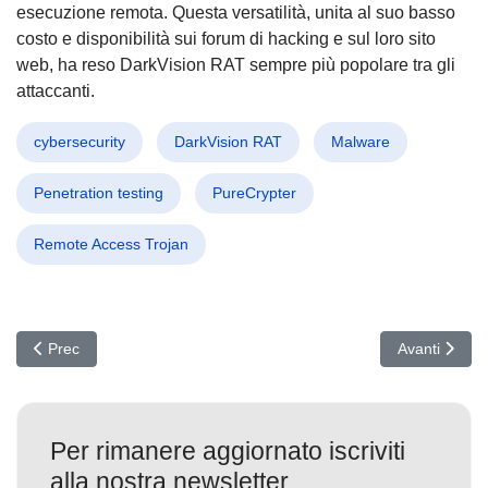
esecuzione remota. Questa versatilità, unita al suo basso
costo e disponibilità sui forum di hacking e sul loro sito
web, ha reso DarkVision RAT sempre più popolare tra gli
attaccanti.
cybersecurity
DarkVision RAT
Malware
Penetration testing
PureCrypter
Remote Access Trojan
Articolo precedente: EDRSilencer: L'Arma Segreta degli Hacker pe
Articolo succe
Prec
Avanti
Per rimanere aggiornato iscriviti
alla nostra newsletter