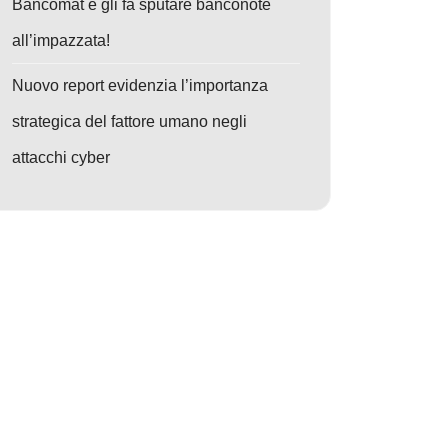
Bancomat e gli fa sputare banconote
all’impazzata!
Nuovo report evidenzia l’importanza
strategica del fattore umano negli
attacchi cyber
o: Mark of the Web, questo sconosciuto