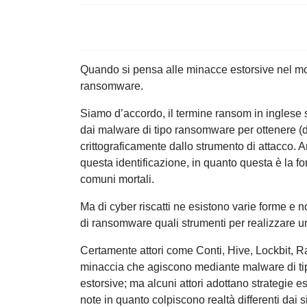
Quando si pensa alle minacce estorsive nel mo
ransomware.
Siamo d’accordo, il termine ransom in inglese s
dai malware di tipo ransomware per ottenere (dif
crittograficamente dallo strumento di attacco. 
questa identificazione, in quanto questa è la f
comuni mortali.
Ma di cyber riscatti ne esistono varie forme e no
di ransomware quali strumenti per realizzare un
Certamente attori come Conti, Hive, Lockbit, Ra
minaccia che agiscono mediante malware di tipo
estorsive; ma alcuni attori adottano strategie e
note in quanto colpiscono realtà differenti dai s