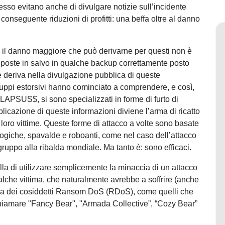
sso evitano anche di divulgare notizie sull’incidente
onseguente riduzioni di profitti: una beffa oltre al danno
”, il danno maggiore che può derivarne per questi non è
ri poste in salvo in qualche backup correttamente posto
ne deriva nella divulgazione pubblica di queste
ruppi estorsivi hanno cominciato a comprendere, e così,
PSUS$, si sono specializzati in forme di furto di
licazione di queste informazioni diviene l’arma di ricatto
e loro vittime. Queste forme di attacco a volte sono basate
illogiche, spavalde e roboanti, come nel caso dell’attacco
ruppo alla ribalda mondiale. Ma tanto è: sono efficaci.
ella di utilizzare semplicemente la minaccia di un attacco
alche vittima, che naturalmente avrebbe a soffrire (anche
tta dei cosiddetti Ransom DoS (RDoS), come quelli che
chiamare "Fancy Bear", "Armada Collective”, “Cozy Bear”