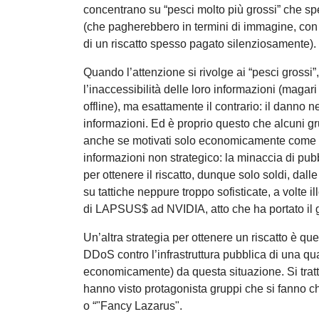
concentrano su “pesci molto più grossi” che spe
(che pagherebbero in termini di immagine, con c
di un riscatto spesso pagato silenziosamente).
Quando l’attenzione si rivolge ai “pesci grossi
l’inaccessibilità delle loro informazioni (maga
offline), ma esattamente il contrario: il danno 
informazioni. Ed è proprio questo che alcuni g
anche se motivati solo economicamente come LA
informazioni non strategico: la minaccia di pubb
per ottenere il riscatto, dunque solo soldi, dall
su tattiche neppure troppo sofisticate, a volte 
di LAPSUS$ ad NVIDIA, atto che ha portato il g
Un’altra strategia per ottenere un riscatto è qu
DDoS contro l’infrastruttura pubblica di una qu
economicamente) da questa situazione. Si tra
hanno visto protagonista gruppi che si fanno 
o “"Fancy Lazarus".