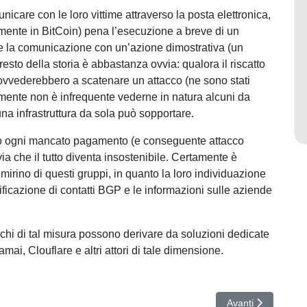
nicare con le loro vittime attraverso la posta elettronica,
amente in BitCoin) pena l’esecuzione a breve di un
la comunicazione con un’azione dimostrativa (un
 resto della storia è abbastanza ovvia: qualora il riscatto
ovvederebbero a scatenare un attacco (ne sono stati
amente non è infrequente vederne in natura alcuni da
a infrastruttura da sola può sopportare.
opo ogni mancato pagamento (e conseguente attacco
 via che il tutto diventa insostenibile. Certamente è
l mirino di questi gruppi, in quanto la loro individuazione
tificazione di contatti BGP e le informazioni sulle aziende
chi di tal misura possono derivare da soluzioni dedicate
ai, Clouflare e altri attori di tale dimensione.
o
Articolo successiv
Avanti