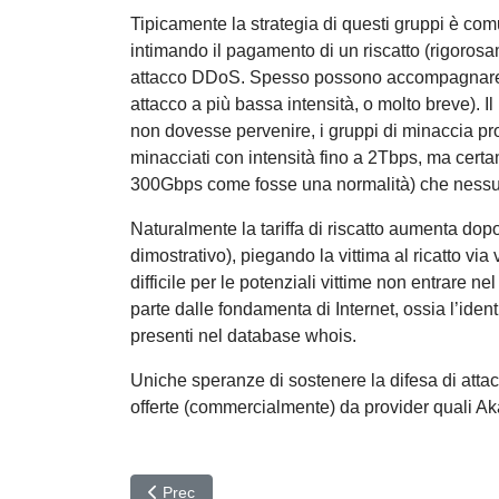
Tipicamente la strategia di questi gruppi è comu
intimando il pagamento di un riscatto (rigoros
attacco DDoS. Spesso possono accompagnare 
attacco a più bassa intensità, o molto breve). Il
non dovesse pervenire, i gruppi di minaccia pr
minacciati con intensità fino a 2Tbps, ma cert
300Gbps come fosse una normalità) che nessun
Naturalmente la tariffa di riscatto aumenta d
dimostrativo), piegando la vittima al ricatto via
difficile per le potenziali vittime non entrare ne
parte dalle fondamenta di Internet, ossia l’iden
presenti nel database whois.
Uniche speranze di sostenere la difesa di attac
offerte (commercialmente) da provider quali Akam
Articolo precedente: Sistemi Palo Alto sotto attacc
Prec