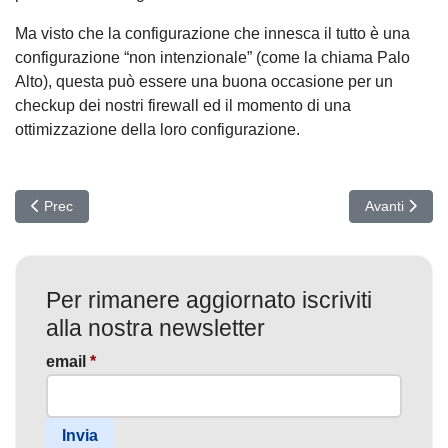
Ma visto che la configurazione che innesca il tutto è una
configurazione “non intenzionale” (come la chiama Palo
Alto), questa può essere una buona occasione per un
checkup dei nostri firewall ed il momento di una
ottimizzazione della loro configurazione.
Articolo precedente: Scanbox di nuovo in azione
Articolo succ
Prec
Avanti
Per rimanere aggiornato iscriviti
alla nostra newsletter
email
*
Invia