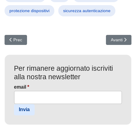
protezione dispositivi
sicurezza autenticazione
Articolo precedente: Attacchi SLAP e FLOP: Nuove minacce ai chip 
Articolo succ
Prec
Avanti
Per rimanere aggiornato iscriviti
alla nostra newsletter
email
*
Invia