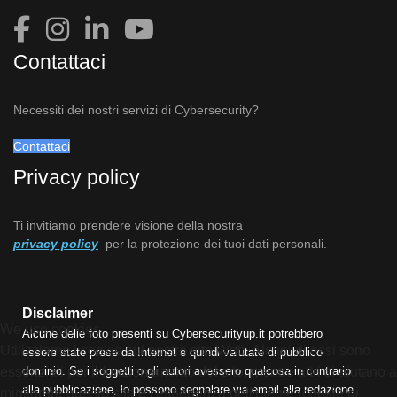
Contattaci
Necessiti dei nostri servizi di Cybersecurity?
Contattaci
Privacy policy
Ti invitiamo prendere visione della nostra
privacy policy
per la protezione dei tuoi dati personali.
Disclaimer
We use cookies
Alcune delle foto presenti su Cybersecurityup.it potrebbero
Utilizziamo i cookie sul nostro sito Web. Alcuni di essi sono
essere state prese da Internet e quindi valutate di pubblico
essenziali per il funzionamento del sito, mentre altri ci aiutano a
dominio. Se i soggetti o gli autori avessero qualcosa in contrario
alla pubblicazione, lo possono segnalare via email alla redazione
migliorare questo sito e l'esperienza dell'utente (cookie di