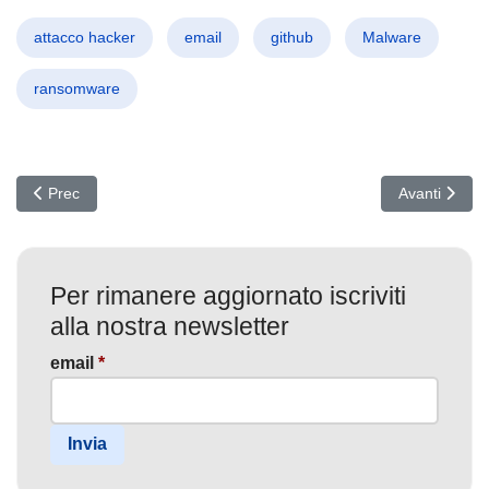
attacco hacker
email
github
Malware
ransomware
Articolo precedente: VanHelsing: L'Incubo RaaS Che Minaccia Azie
Articolo succ
Prec
Avanti
Per rimanere aggiornato iscriviti
alla nostra newsletter
email
*
Invia