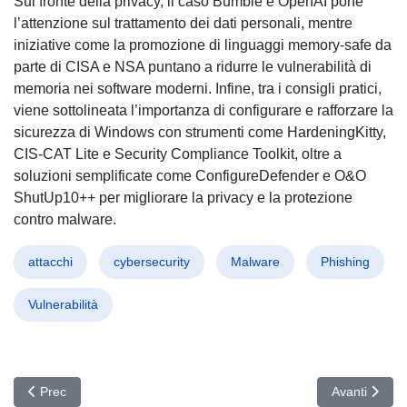
Sul fronte della privacy, il caso Bumble e OpenAI pone
l’attenzione sul trattamento dei dati personali, mentre
iniziative come la promozione di linguaggi memory-safe da
parte di CISA e NSA puntano a ridurre le vulnerabilità di
memoria nei software moderni. Infine, tra i consigli pratici,
viene sottolineata l’importanza di configurare e rafforzare la
sicurezza di Windows con strumenti come HardeningKitty,
CIS-CAT Lite e Security Compliance Toolkit, oltre a
soluzioni semplificate come ConfigureDefender e O&O
ShutUp10++ per migliorare la privacy e la protezione
contro malware.
attacchi
cybersecurity
Malware
Phishing
Vulnerabilità
Articolo precedente: Allarme Cyber Iran: Infrastrutture USA nel mir
Articolo succ
Prec
Avanti