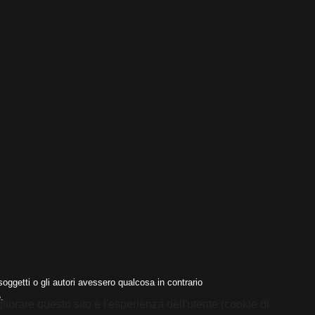
oggetti o gli autori avessero qualcosa in contrario
.
liorare questo sito e l'esperienza dell'utente (cookie di