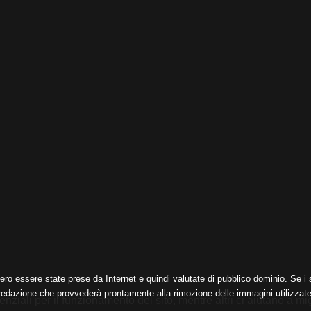
ero essere state prese da Internet e quindi valutate di pubblico dominio. Se i s
 redazione che provvederà prontamente alla rimozione delle immagini utilizzate
nziali per il funzionamento del sito, mentre altri ci aiutano a mig