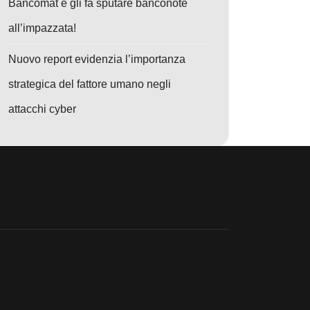
Bancomat e gli fa sputare banconote
all’impazzata!
Nuovo report evidenzia l’importanza
America Latina ed Europa
: Coruna colpisce iPhone: exploit iOS “Triangulation” aggiornati per att
strategica del fattore umano negli
attacchi cyber