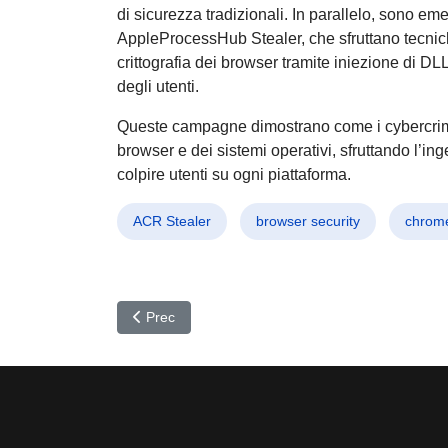
di sicurezza tradizionali. In parallelo, sono em
AppleProcessHub Stealer, che sfruttano tecni
crittografia dei browser tramite iniezione di DLL
degli utenti.
Queste campagne dimostrano come i cybercrimina
browser e dei sistemi operativi, sfruttando l’
colpire utenti su ogni piattaforma.
ACR Stealer
browser security
chrom
Articolo precedente: GitLab Duo sotto attacco: AI 
Prec