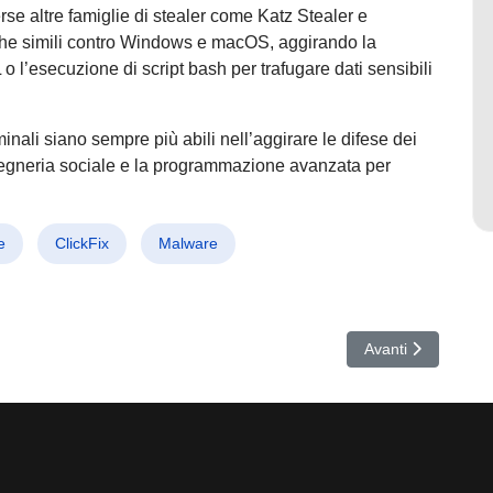
erse altre famiglie di stealer come Katz Stealer e
che simili contro Windows e macOS, aggirando la
 o l’esecuzione di script bash per trafugare dati sensibili
li siano sempre più abili nell’aggirare le difese dei
ingegneria sociale e la programmazione avanzata per
e
ClickFix
Malware
manipolata da prompt nascosti, rischio furto codice e phishing
Articolo successivo
Avanti