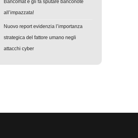
Bancomat e gli fa sputare banconote
all’impazzata!
Nuovo report evidenzia l’importanza
strategica del fattore umano negli
attacchi cyber
: Operazione Endgame: Sgominata la rete dei servizi di crypting che rend