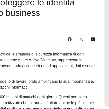
oteggere le identità
tuo business
ntro delle strategie di sicurezza informatica di ogni
noto come Azure Active Directory, rappresenta la
consentendo accessi sicuri ad applicazioni, dati e servizi
odello di lavoro ibrido amplificano la sua importanza e,
tacchi informatici.
600 milioni di attacchi ogni giorno. Questi non sono
tomatizzate che mirano a sfruttare anche le più piccole
tial stuffing
,
ransomware
e
privilege escalation
sono