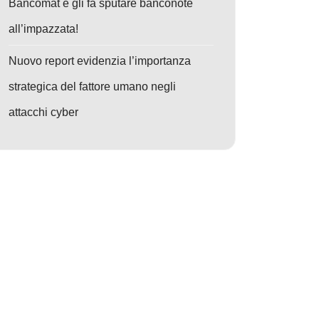
Bancomat e gli fa sputare banconote
all’impazzata!
Nuovo report evidenzia l’importanza
strategica del fattore umano negli
attacchi cyber
rme globale sicurezza
o: Pacchetti npm-trappola: Sotto attacco gli sviluppatori macOS!