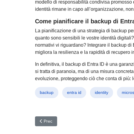
modello di responsabilità condivisa promosso da
identità rimane in capo all’organizzazione, non 
Come pianificare il backup di Entr
La pianificazione di una strategia di backup pe
quanto sono sensibili le vostre identità digita
normativi vi riguardano? Integrare il backup di E
migliora la resilienza e la rapidità di recupero i
In definitiva, il backup di Entra ID è una garan
si tratta di paranoia, ma di una misura concret
evoluzione, proteggendo ciò che conta di più: le 
backup
entra id
identity
micros
Articolo precedente: Cyberattacchi in Evoluzione:
Prec