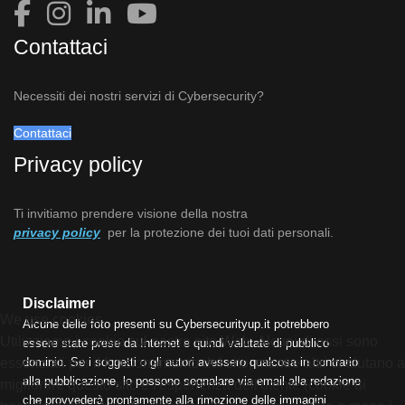
Contattaci
Necessiti dei nostri servizi di Cybersecurity?
Contattaci
Privacy policy
Ti invitiamo prendere visione della nostra
privacy policy
per la protezione dei tuoi dati personali.
Disclaimer
We use cookies
Alcune delle foto presenti su Cybersecurityup.it potrebbero
Utilizziamo i cookie sul nostro sito Web. Alcuni di essi sono
essere state prese da Internet e quindi valutate di pubblico
dominio. Se i soggetti o gli autori avessero qualcosa in contrario
essenziali per il funzionamento del sito, mentre altri ci aiutano a
alla pubblicazione, lo possono segnalare via email alla redazione
migliorare questo sito e l'esperienza dell'utente (cookie di
che provvederà prontamente alla rimozione delle immagini