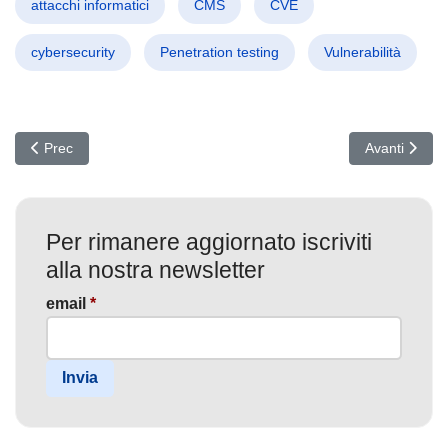
attacchi informatici
CMS
CVE
cybersecurity
Penetration testing
Vulnerabilità
Articolo precedente: Allarme Cyber: Scoperta Vulnerabilità Zero-
Articolo succ
Prec
Avanti
Per rimanere aggiornato iscriviti
alla nostra newsletter
email
*
Invia