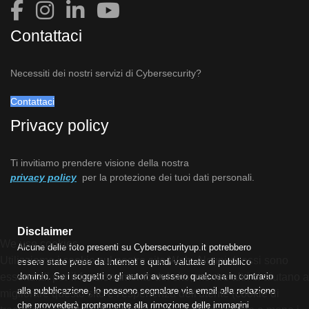
Contattaci
Necessiti dei nostri servizi di Cybersecurity?
Contattaci
Privacy policy
Ti invitiamo prendere visione della nostra
privacy policy
per la protezione dei tuoi dati personali.
Disclaimer
We use cookies
Alcune delle foto presenti su Cybersecurityup.it potrebbero
Utilizziamo i cookie sul nostro sito Web. Alcuni di essi sono
essere state prese da Internet e quindi valutate di pubblico
dominio. Se i soggetti o gli autori avessero qualcosa in contrario
essenziali per il funzionamento del sito, mentre altri ci aiutano a
alla pubblicazione, lo possono segnalare via email alla redazione
migliorare questo sito e l'esperienza dell'utente (cookie di
che provvederà prontamente alla rimozione delle immagini