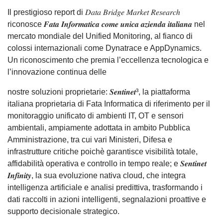
Il prestigioso report di 𝐷𝑎𝑡𝑎 𝐵𝑟𝑖𝑑𝑔𝑒 𝑀𝑎𝑟𝑘𝑒𝑡 𝑅𝑒𝑠𝑒𝑎𝑟𝑐ℎ
riconosce 𝑭𝒂𝒕𝒂 𝑰𝒏𝒇𝒐𝒓𝒎𝒂𝒕𝒊𝒄𝒂 𝒄𝒐𝒎𝒆 𝒖𝒏𝒊𝒄𝒂 𝒂𝒛𝒊𝒆𝒏𝒅𝒂 𝒊𝒕𝒂𝒍𝒊𝒂𝒏𝒂 nel
mercato mondiale del Unified Monitoring, al fianco di
colossi internazionali come Dynatrace e AppDynamics.
Un riconoscimento che premia l’eccellenza tecnologica e
l’innovazione continua delle
nostre soluzioni proprietarie: 𝑺𝒆𝒏𝒕𝒊𝒏𝒆𝒕³, la piattaforma
italiana proprietaria di Fata Informatica di riferimento per il
monitoraggio unificato di ambienti IT, OT e sensori
ambientali, ampiamente adottata in ambito Pubblica
Amministrazione, tra cui vari Ministeri, Difesa e
infrastrutture critiche poichè garantisce visibilità totale,
affidabilità operativa e controllo in tempo reale; e 𝑺𝒆𝒏𝒕𝒊𝒏𝒆𝒕
𝑰𝒏𝒇𝒊𝒏𝒊𝒕𝒚, la sua evoluzione nativa cloud, che integra
intelligenza artificiale e analisi predittiva, trasformando i
dati raccolti in azioni intelligenti, segnalazioni proattive e
supporto decisionale strategico.