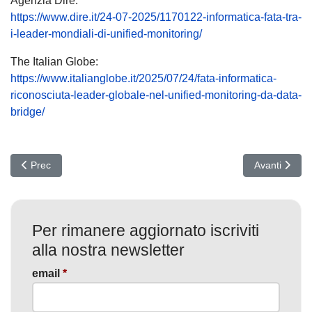
Agenzia Dire:
https://www.dire.it/24-07-2025/1170122-informatica-fata-tra-
i-leader-mondiali-di-unified-monitoring/
The Italian Globe:
https://www.italianglobe.it/2025/07/24/fata-informatica-
riconosciuta-leader-globale-nel-unified-monitoring-da-data-
bridge/
Articolo precedente: SharePoint sotto attacco: Ransomware Warl
Articolo succ
Prec
Avanti
Per rimanere aggiornato iscriviti
alla nostra newsletter
email
*