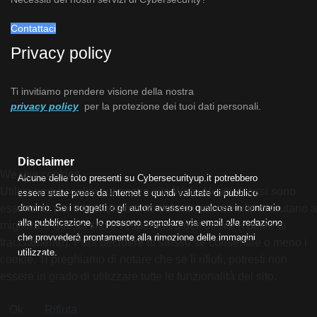
Contattaci
Privacy policy
Ti invitiamo prendere visione della nostra
privacy policy
per la protezione dei tuoi dati personali.
Disclaimer
We use cookies
Alcune delle foto presenti su Cybersecurityup.it potrebbero
Utilizziamo i cookie sul nostro sito Web. Alcuni di essi sono
essere state prese da Internet e quindi valutate di pubblico
essenziali per il funzionamento del sito, mentre altri ci aiutano a
dominio. Se i soggetti o gli autori avessero qualcosa in contrario
alla pubblicazione, lo possono segnalare via email alla redazione
migliorare questo sito e l'esperienza dell'utente (cookie di
che provvederà prontamente alla rimozione delle immagini
tracciamento). Puoi decidere tu stesso se consentire o meno i
utilizzate.
cookie. Ti preghiamo di notare che se li rifiuti, potresti non
essere in grado di utilizzare tutte le funzionalità del sito.
Ok
Rifiuta