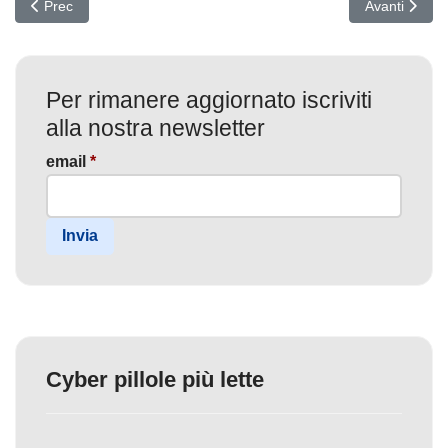
Articolo precedente: Fata Informatica tra i leader globali dell'Unifi
Articolo succ
Prec
Avanti
Per rimanere aggiornato iscriviti
alla nostra newsletter
email
*
Invia
Cyber pillole più lette