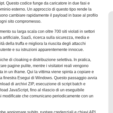
ipt. Questo codice funge da caricatore in due fasi e
ominio esterno. Un approccio di questo tipo rende la
ssono cambiare rapidamente il payload in base al profilo
u ogni sito compromesso.
to su larga scala con oltre 700 siti violati in settori
a artificiale, SaaS, ricerca sulla sicurezza, media e
ità della truffa e migliora la riuscita degli attacchi
l’utente e su istruzioni apparentemente innocue.
niche di cloaking e distribuzione selettiva. In pratica,
re pagine pulite, mentre i visitatori reali vengono
a in un iframe. Qui la vittima viene spinta a copiare e
la finestra Esegui di Windows. Questo passaggio avvia
load di archivi ZIP, esecuzione di script batch e
d JavaScript, fino al rilascio di un eseguibile
oni modificate che comunicano periodicamente con un
bbe aggiornare subito, ruotare credenziali e chiavi API,