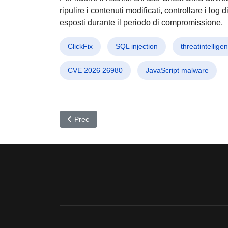
ripulire i contenuti modificati, controllare i log
esposti durante il periodo di compromissione.
ClickFix
SQL injection
threatintellige
CVE 2026 26980
JavaScript malware
Articolo precedente: MuddyWater colpisce 9 paes
Prec