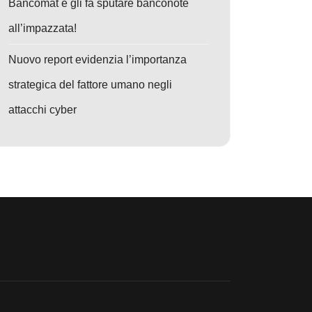
Bancomat e gli fa sputare banconote
all’impazzata!
Nuovo report evidenzia l’importanza
strategica del fattore umano negli
attacchi cyber
dai browser Chromium
: TrapDoor colpisce npm, PyPI e Crates.io: ondata di pacchetti infetti ru