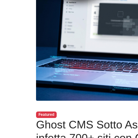
Featured
Ghost CMS Sotto As
infetta 700+ siti con