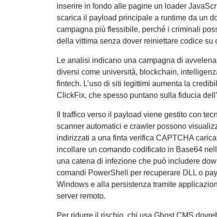
inserire in fondo alle pagine un loader JavaScr
scarica il payload principale a runtime da un d
campagna più flessibile, perché i criminali po
della vittima senza dover reiniettare codice s
Le analisi indicano una campagna di avvelenamen
diversi come università, blockchain, intelligenz
fintech. L’uso di siti legittimi aumenta la credibil
ClickFix, che spesso puntano sulla fiducia del
Il traffico verso il payload viene gestito con tec
scanner automatici e crawler possono visualizza
indirizzati a una finta verifica CAPTCHA caricat
incollare un comando codificato in Base64 nel
una catena di infezione che può includere down
comandi PowerShell per recuperare DLL o payloa
Windows e alla persistenza tramite applicazi
server remoto.
Per ridurre il rischio, chi usa Ghost CMS dovre