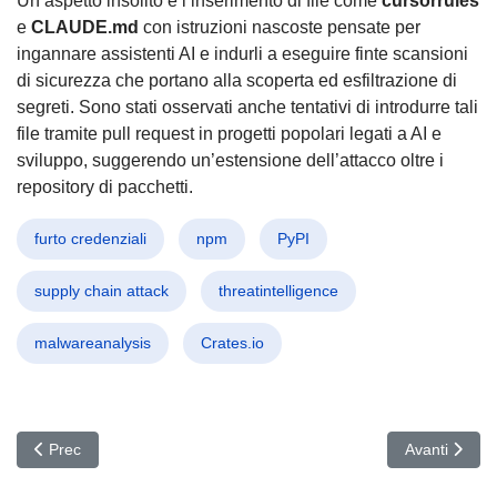
Un aspetto insolito è l’inserimento di file come
cursorrules
e
CLAUDE.md
con istruzioni nascoste pensate per
ingannare assistenti AI e indurli a eseguire finte scansioni
di sicurezza che portano alla scoperta ed esfiltrazione di
segreti. Sono stati osservati anche tentativi di introdurre tali
file tramite pull request in progetti popolari legati a AI e
sviluppo, suggerendo un’estensione dell’attacco oltre i
repository di pacchetti.
furto credenziali
npm
PyPI
supply chain attack
threatintelligence
malwareanalysis
Crates.io
Articolo precedente: Ghost CMS Sotto Assedio: CVE-2026-26980 inf
Articolo suc
Prec
Avanti