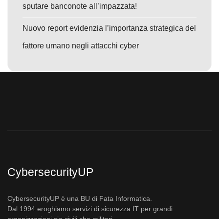
sputare banconote all’impazzata!
Nuovo report evidenzia l’importanza strategica del
fattore umano negli attacchi cyber
CybersecurityUP
CybersecurityUP è una BU di Fata Informatica.
Dal 1994 eroghiamo servizi di sicurezza IT per grandi