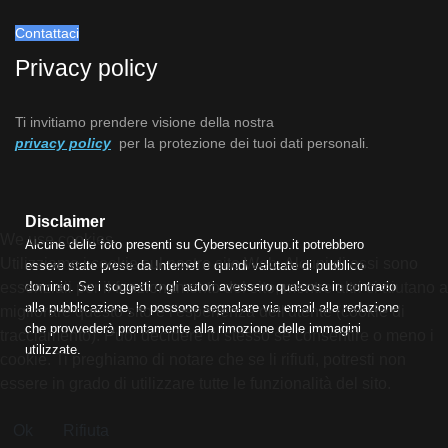
Contattaci
Privacy policy
Ti invitiamo prendere visione della nostra
privacy policy
per la protezione dei tuoi dati personali.
Disclaimer
We use cookies
Alcune delle foto presenti su Cybersecurityup.it potrebbero
Utilizziamo i cookie sul nostro sito Web. Alcuni di essi sono
essere state prese da Internet e quindi valutate di pubblico
dominio. Se i soggetti o gli autori avessero qualcosa in contrario
essenziali per il funzionamento del sito, mentre altri ci aiutano a
alla pubblicazione, lo possono segnalare via email alla redazione
migliorare questo sito e l'esperienza dell'utente (cookie di
che provvederà prontamente alla rimozione delle immagini
tracciamento). Puoi decidere tu stesso se consentire o meno i
utilizzate.
cookie. Ti preghiamo di notare che se li rifiuti, potresti non
essere in grado di utilizzare tutte le funzionalità del sito.
Ok
Rifiuta