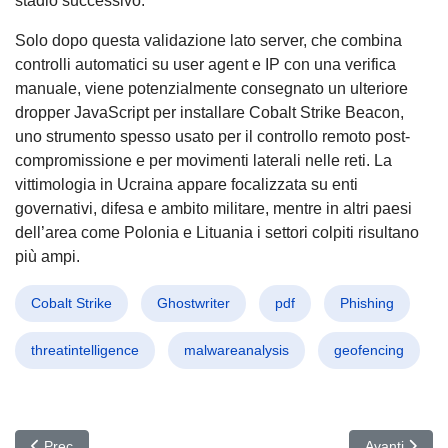
stadio successivo.
Solo dopo questa validazione lato server, che combina
controlli automatici su user agent e IP con una verifica
manuale, viene potenzialmente consegnato un ulteriore
dropper JavaScript per installare Cobalt Strike Beacon,
uno strumento spesso usato per il controllo remoto post-
compromissione e per movimenti laterali nelle reti. La
vittimologia in Ucraina appare focalizzata su enti
governativi, difesa e ambito militare, mentre in altri paesi
dell’area come Polonia e Lituania i settori colpiti risultano
più ampi.
Cobalt Strike
Ghostwriter
pdf
Phishing
threatintelligence
malwareanalysis
geofencing
Articolo precedente: Fragnesia nel Kernel Linux: un bug nella pag
Articolo succ
Prec
Avanti