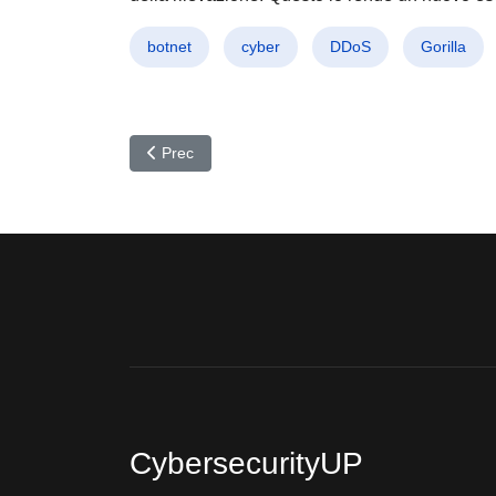
botnet
cyber
DDoS
Gorilla
Articolo precedente: Attacco Hacker Pro-Ucraina: 
Prec
CybersecurityUP