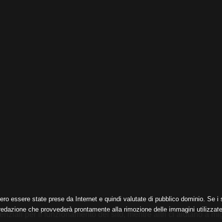
ero essere state prese da Internet e quindi valutate di pubblico dominio. Se i s
 redazione che provvederà prontamente alla rimozione delle immagini utilizzate
nziali per il funzionamento del sito, mentre altri ci aiutano a mig