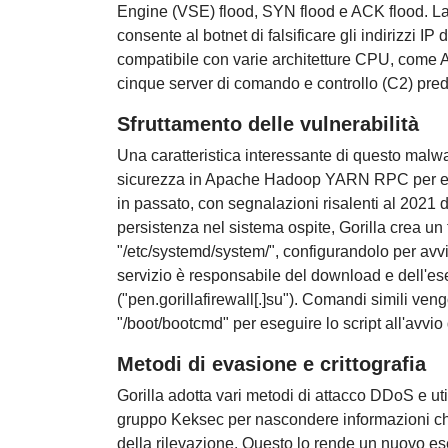
Engine (VSE) flood, SYN flood e ACK flood. L
consente al botnet di falsificare gli indirizzi IP
compatibile con varie architetture CPU, come 
cinque server di comando e controllo (C2) pred
Sfruttamento delle vulnerabilità
Una caratteristica interessante di questo malwar
sicurezza in Apache Hadoop YARN RPC per eseg
in passato, con segnalazioni risalenti al 2021 
persistenza nel sistema ospite, Gorilla crea un 
"/etc/systemd/system/", configurandolo per av
servizio è responsabile del download e dell'ese
("pen.gorillafirewall[.]su"). Comandi simili vengon
"/boot/bootcmd" per eseguire lo script all'avvio 
Metodi di evasione e crittografia
Gorilla adotta vari metodi di attacco DDoS e uti
gruppo Keksec per nascondere informazioni ch
della rilevazione. Questo lo rende un nuovo e