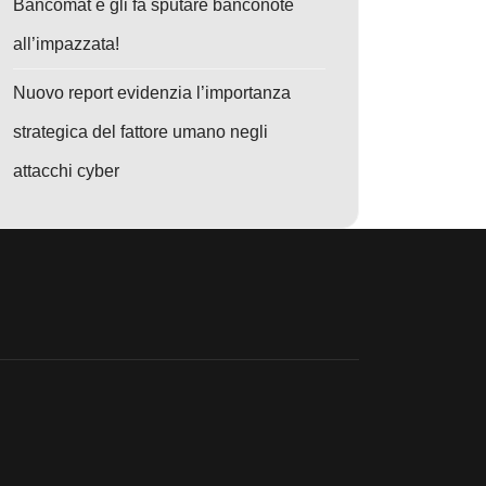
Bancomat e gli fa sputare banconote
all’impazzata!
Nuovo report evidenzia l’importanza
strategica del fattore umano negli
o: Google Pixel: Rivoluzione nella Sicurezza Contro Attacchi Baseband
attacchi cyber