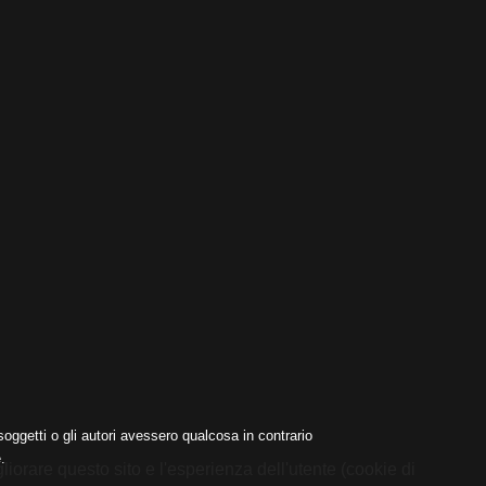
oggetti o gli autori avessero qualcosa in contrario
.
liorare questo sito e l'esperienza dell'utente (cookie di