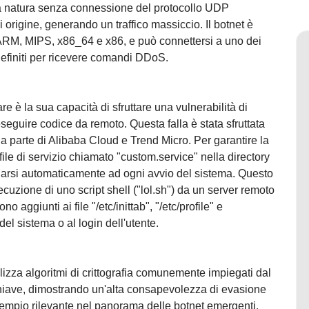
a natura senza connessione del protocollo UDP
 di origine, generando un traffico massiccio. Il botnet è
ARM, MIPS, x86_64 e x86, e può connettersi a uno dei
efiniti per ricevere comandi DDoS.
e è la sua capacità di sfruttare una vulnerabilità di
uire codice da remoto. Questa falla è stata sfruttata
da parte di Alibaba Cloud e Trend Micro. Per garantire la
file di servizio chiamato "custom.service" nella directory
viarsi automaticamente ad ogni avvio del sistema. Questo
cuzione di uno script shell ("lol.sh") da un server remoto
o aggiunti ai file "/etc/inittab", "/etc/profile" e
del sistema o al login dell'utente.
lizza algoritmi di crittografia comunemente impiegati dal
iave, dimostrando un'alta consapevolezza di evasione
sempio rilevante nel panorama delle botnet emergenti.