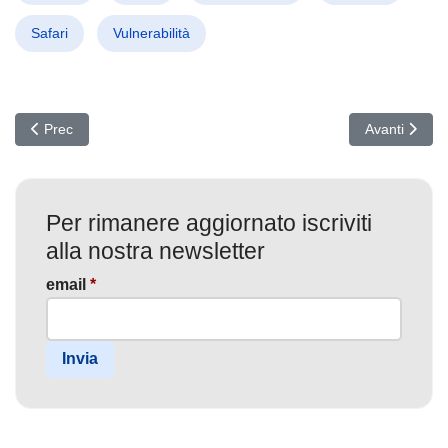
Safari
Vulnerabilità
Articolo precedente: GreenCharlie Sotto il Microscopio: Nuova Min
Articolo succ
Prec
Avanti
Per rimanere aggiornato iscriviti
alla nostra newsletter
email
*
Invia