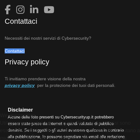
Contattaci
Necessiti dei nostri servizi di Cybersecurity?
Contattaci
Privacy policy
Ti invitiamo prendere visione della nostra
privacy policy
per la protezione dei tuoi dati personali.
Disclaimer
We use cookies
Alcune delle foto presenti su Cybersecurityup.it potrebbero
Utilizziamo i cookie sul nostro sito Web. Alcuni di essi sono
essere state prese da Internet e quindi valutate di pubblico
essenziali per il funzionamento del sito, mentre altri ci aiutano a
dominio. Se i soggetti o gli autori avessero qualcosa in contrario
alla pubblicazione, lo possono segnalare via email alla redazione
migliorare questo sito e l'esperienza dell'utente (cookie di