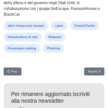
della difesa e del governo negli Stati Uniti, in
collaborazione con i gruppi NoEscape, RansomHouse e
BlackCat.
attori minacciosi iraniani
cyber
GreenCharlie
infrastruttura di rete
Malware
Penetration testing
Phishing
Articolo precedente: Google Sheets sotto attacco: scoperto malwa
Articolo succ
Prec
Avanti
Per rimanere aggiornato iscriviti
alla nostra newsletter