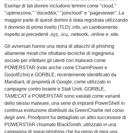
Esempi di tali domini includono termini come "cloud,"
"uptimezone," "doceditor," "joincloud" e "pageviewer". La
maggior parte di questi domini è stata registrata utilizzando
il dominio di primo livello (TLD) .info, un cambiamento
rispetto ai precedenti .xyz, .icu, .network, .online e .site.
Gli avversari hanno una storia di attacchi di phishing
altamente mirati che sfruttano tecniche di ingegneria
sociale per infettare gli utenti con malware come
POWERSTAR (noto anche come CharmPower e
GorjolEcho) e GORBLE, recentemente identificato da
Mandiant, di proprietà di Google, come utilizzato in
campagne contro Israele e Stati Uniti. GORBLE,
TAMECAT e POWERSTAR sono valutati come varianti
dello stesso malware, una serie di impianti PowerShell in
continua evoluzione distribuiti da GreenCharlie nel corso
degli anni. Proofpoint ha dettagliato un altro successore di
POWERSTAR chiamato BlackSmith, utilizzato in una
campagna di spear-phishing che ha preso di mira una