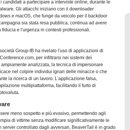
 i candidati a partecipare a interviste online, durante le
alware. Gli attacchi iniziano con il downloader
indows e macOS, che funge da veicolo per il backdoor
 campagna sia stata resa pubblica, continua ad avere
 fiducia e l'urgenza in contesti professionali.
società Group-IB ha rivelato l'uso di applicazioni di
onference.com, per infiltrarsi nei sistemi dei
a ampiamente analizzata, la tecnica di impersonare
icace nel colpire individui ignari delle minacce o che
nte la ricerca di un lavoro. L'applicazione falsa,
lazione multipiattaforma, facilitando il furto di
ptovaluta.
ware
ssere meno sospetto e più evasivo, permettendo agli
mpia di vittime senza modificare significativamente le
 un server controllato dagli avversari, BeaverTail è in grado