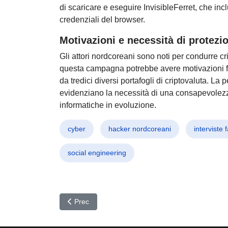
di scaricare e eseguire InvisibleFerret, che incl
credenziali del browser.
Motivazioni e necessità di protezi
Gli attori nordcoreani sono noti per condurre cr
questa campagna potrebbe avere motivazioni fin
da tredici diversi portafogli di criptovaluta. La
evidenziano la necessità di una consapevolezz
informatiche in evoluzione.
cyber
hacker nordcoreani
interviste 
social engineering
Articolo precedente: Attacco a Archive.org: 31 Mil
Prec