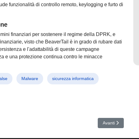
ude funzionalità di controllo remoto, keylogging e furto di
one
imini finanziari per sostenere il regime della DPRK, e
anziarie, visto che BeaverTail è in grado di rubare dati
 persistenza e l'adattabilità di queste campagne
a e una protezione continua contro le minacce
false
Malware
sicurezza informatica
ioni di Dati Utenti Compromessi
Articolo successivo
Avanti