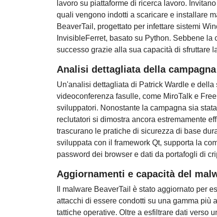
lavoro su piattaforme di ricerca lavoro. Invitano
quali vengono indotti a scaricare e installare m
BeaverTail, progettato per infettare sistemi W
InvisibleFerret, basato su Python. Sebbene la
successo grazie alla sua capacità di sfruttare la
Analisi dettagliata della campagna
Un'analisi dettagliata di Patrick Wardle e della 
videoconferenza fasulle, come MiroTalk e FreeC
sviluppatori. Nonostante la campagna sia stat
reclutatori si dimostra ancora estremamente eff
trascurano le pratiche di sicurezza di base dura
sviluppata con il framework Qt, supporta la compi
password dei browser e dati da portafogli di cri
Aggiornamenti e capacità del mal
Il malware BeaverTail è stato aggiornato per e
attacchi di essere condotti su una gamma più a
tattiche operative. Oltre a esfiltrare dati verso