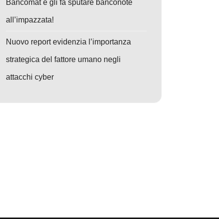
Bancomat e gli fa sputare banconote
all’impazzata!
Nuovo report evidenzia l’importanza
strategica del fattore umano negli
attacchi cyber
: Minaccia Invisibile: Cybercriminali Sfruttano Servizi Fidati per Attacc