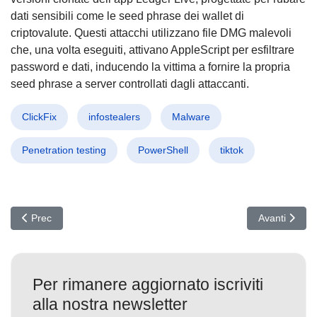
dati sensibili come le seed phrase dei wallet di
criptovalute. Questi attacchi utilizzano file DMG malevoli
che, una volta eseguiti, attivano AppleScript per esfiltrare
password e dati, inducendo la vittima a fornire la propria
seed phrase a server controllati dagli attaccanti.
ClickFix
infostealers
Malware
Penetration testing
PowerShell
tiktok
Articolo precedente: Quantum Computing: La Rivoluzione che Cambi
Articolo suc
Prec
Avanti
Per rimanere aggiornato iscriviti
alla nostra newsletter