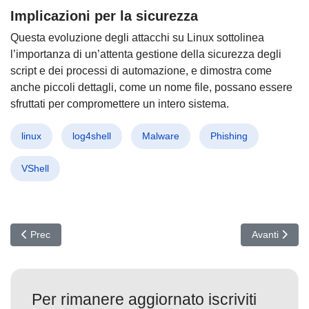
Implicazioni per la sicurezza
Questa evoluzione degli attacchi su Linux sottolinea
l’importanza di un’attenta gestione della sicurezza degli
script e dei processi di automazione, e dimostra come
anche piccoli dettagli, come un nome file, possano essere
sfruttati per compromettere un intero sistema.
linux
log4shell
Malware
Phishing
VShell
Articolo precedente: PromptFix: La Nuova Minaccia che Inganna i 
Articolo succ
Prec
Avanti
Per rimanere aggiornato iscriviti