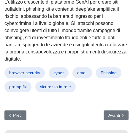
L’utilizzo crescente di piattaforme GenAI per creare siti
truffaldini, phishing kit e contenuti deepfake amplifica il
rischio, abbassando la barriera d’ingresso per i
cybercriminali a livello globale. Gli attacchi possono
coinvolgere utenti di tutto il mondo tramite campagne di
phishing, siti di investimento fraudolenti e furto di dati
bancari, spingendo le aziende e i singoli utenti a rafforzare
la propria consapevolezza e i propri strumenti di sicurezza
digitale.
browser security
cyber
email
Phishing
promptfix
sicurezza in rete
Articolo precedente: Allarme Malware nelle Dipendenze: PyPI e npm 
Articolo succ
Prec
Avanti