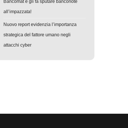
Bancomat e gli fa sputare banconote
all’impazzata!
Nuovo report evidenzia l’importanza
strategica del fattore umano negli
attacchi cyber
o: Ransomware: 5 Mosse Chiave per Salvare la Tua Azienda – La Guida 