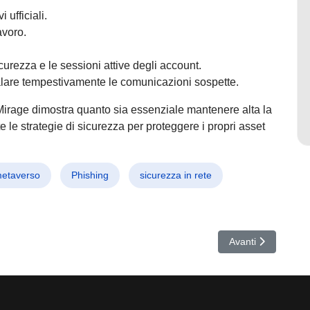
 ufficiali.
avoro.
urezza e le sessioni attive degli account.
lare tempestivamente le comunicazioni sospette.
irage dimostra quanto sia essenziale mantenere alta la
 le strategie di sicurezza per proteggere i propri asset
etaverso
Phishing
sicurezza in rete
La nuova botnet DDoS mette in ginocchio gaming e aziende tech
Articolo successiv
Avanti