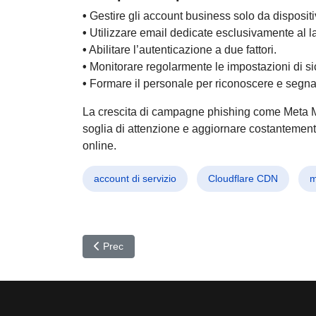
•
Gestire gli account business solo da dispositivi
•
Utilizzare email dedicate esclusivamente al l
•
Abilitare l’autenticazione a due fattori.
•
Monitorare regolarmente le impostazioni di sic
•
Formare il personale per riconoscere e segna
La crescita di campagne phishing come Meta M
soglia di attenzione e aggiornare costantemente
online.
account di servizio
Cloudflare CDN
m
Articolo precedente: HTTPBot colpisce Windows: 
Prec