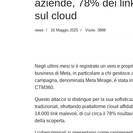
aziende, 78% dei link
sul cloud
news
16 Maggio 2025
Visite: 3888
Negli ultimi mesi si è registrato un vero e propr
business di Meta, in particolare a chi gestisce
campagna, denominata Meta Mirage, è stata indi
CTM360.
Questo attacco si distingue per la sua sofisticazi
tradizionali, sfruttando piattaforme cloud affid
14.000 link malevoli, di cui circa il 78% risul
della scoperta.
I cybercriminali si presentano come rappresentan