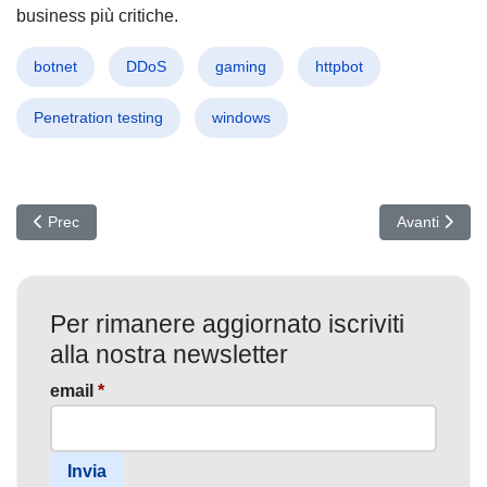
business più critiche.
botnet
DDoS
gaming
httpbot
Penetration testing
windows
Articolo precedente: Remcos Fileless: Malware Invisibile Colpisce
Articolo succ
Prec
Avanti
Per rimanere aggiornato iscriviti
alla nostra newsletter
email
*
Invia