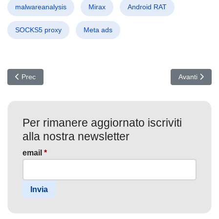
malwareanalysis
Mirax
Android RAT
SOCKS5 proxy
Meta ads
Articolo precedente: PowMix sconvolge la Repubblica Ceca: botn
Articolo succ
Prec
Avanti
Per rimanere aggiornato iscriviti
alla nostra newsletter
email
*
Invia