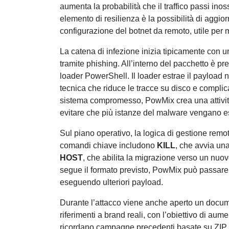
aumenta la probabilità che il traffico passi ino
elemento di resilienza è la possibilità di agg
configurazione del botnet da remoto, utile per
La catena di infezione inizia tipicamente con u
tramite phishing. All’interno del pacchetto è
loader PowerShell. Il loader estrae il payload n
tecnica che riduce le tracce su disco e complic
sistema compromesso, PowMix crea una attività 
evitare che più istanze del malware vengano
Sul piano operativo, la logica di gestione rem
comandi chiave includono
KILL
, che avvia una
HOST
, che abilita la migrazione verso un nuo
segue il formato previsto, PowMix può passare 
eseguendo ulteriori payload.
Durante l’attacco viene anche aperto un docume
riferimenti a brand reali, con l’obiettivo di aumen
ricordano campagne precedenti basate su ZIP, pe