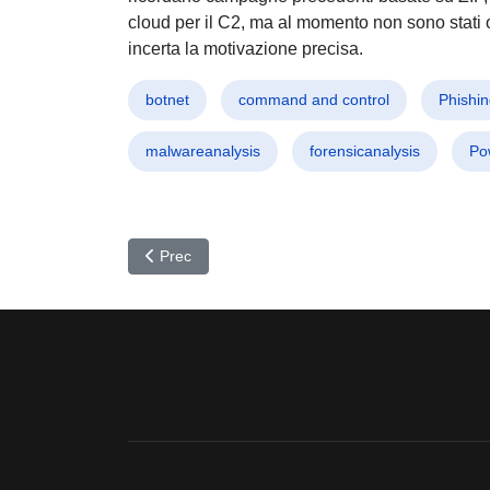
cloud per il C2, ma al momento non sono stati os
incerta la motivazione precisa.
botnet
command and control
Phishi
malwareanalysis
forensicanalysis
Po
Articolo precedente: Phishing “aiuti umanitari” U
Prec