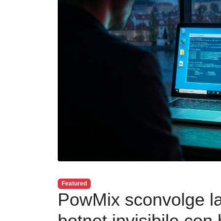
Featured
PowMix sconvolge l
botnet invisibile co