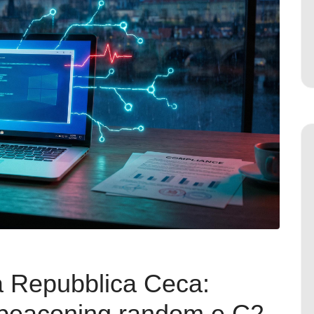
a Repubblica Ceca:
n beaconing random e C2