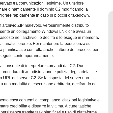
sservato tra comunicazioni legittime. Un ulteriore
iornare dinamicamente il dominio C2 modificando la
 migrare rapidamente in caso di blocchi o takedown.
n archivio ZIP malevolo, verosimilmente distribuito
 presente un collegamento Windows LNK che avvia un
ascosto nell’archivio, lo decifra e lo esegue in memoria,
a l’analisi forense. Per mantenere la persistenza sul
pianificata, e controlla anche l’albero dei processi per
 eseguite contemporaneamente.
ota consente di interpretare comandi dal C2. Due
 procedura di autodistruzione e pulizia degli artefatti, e
vo URL del server C2. Se la risposta del server non
a una modalità di esecuzione arbitraria, decifrando ed
nto esca con temi di compliance, citazioni legislative e
tare credibilità e distrarre la vittima. Alcune tattiche
rsistenza tramite task pianificati e uso di piattaforme