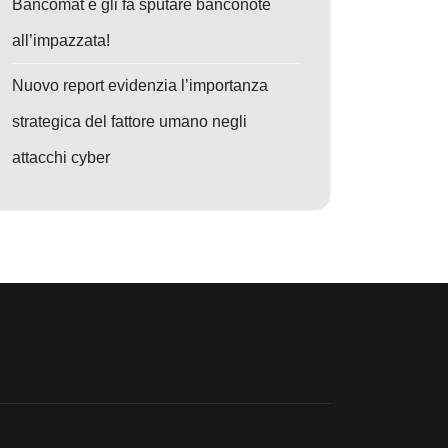
Bancomat e gli fa sputare banconote
all’impazzata!
Nuovo report evidenzia l’importanza
strategica del fattore umano negli
attacchi cyber
o: Mirax Android RAT: trasforma il tuo smartphone in proxy SOCKS5 e s