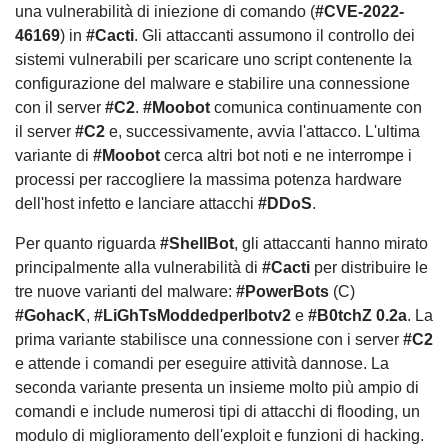
una vulnerabilità di iniezione di comando (
#CVE-2022-
46169
) in
#Cacti
. Gli attaccanti assumono il controllo dei
sistemi vulnerabili per scaricare uno script contenente la
configurazione del malware e stabilire una connessione
con il server
#C2
.
#Moobot
comunica continuamente con
il server
#C2
e, successivamente, avvia l'attacco. L'ultima
variante di
#Moobot
cerca altri bot noti e ne interrompe i
processi per raccogliere la massima potenza hardware
dell'host infetto e lanciare attacchi
#DDoS
.
Per quanto riguarda
#ShellBot
, gli attaccanti hanno mirato
principalmente alla vulnerabilità di
#Cacti
per distribuire le
tre nuove varianti del malware:
#PowerBots
(C)
#GohacK
,
#LiGhTsModdedperlbotv2
e
#B0tchZ 0.2a
. La
prima variante stabilisce una connessione con i server
#C2
e attende i comandi per eseguire attività dannose. La
seconda variante presenta un insieme molto più ampio di
comandi e include numerosi tipi di attacchi di flooding, un
modulo di miglioramento dell'exploit e funzioni di hacking.