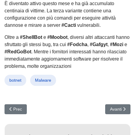
È diventato attivo questo mese e ha già accumulato
centinaia di vittime. La terza variante contiene una
configurazione con più comandi per eseguire attività
dannose e mirare a server
#Cacti
vulnerabili.
Oltre a
#ShellBot
e
#Moobot
, diversi altri attaccanti hanno
sfruttato gli stessi bug, tra cui
#Fodcha
,
#Gafgyt
,
#Mozi
e
#RedGoBot
. Mentre i fornitori interessati hanno rilasciato
immediatamente aggiornamenti software per risolvere il
problema, molte organizzazioni
botnet
Malware
Articolo precedente: #Lazarus: il gruppo dietro l'attacco supply c
Articolo succ
Prec
Avanti