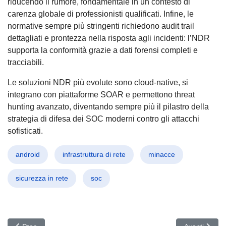
riducendo il rumore, fondamentale in un contesto di
carenza globale di professionisti qualificati. Infine, le
normative sempre più stringenti richiedono audit trail
dettagliati e prontezza nella risposta agli incidenti: l’NDR
supporta la conformità grazie a dati forensi completi e
tracciabili.
Le soluzioni NDR più evolute sono cloud-native, si
integrano con piattaforme SOAR e permettono threat
hunting avanzato, diventando sempre più il pilastro della
strategia di difesa dei SOC moderni contro gli attacchi
sofisticati.
android
infrastruttura di rete
minacce
sicurezza in rete
soc
Articolo precedente: Cyberattacchi Invisibili: L’Intelligenza Artific
Articolo succ