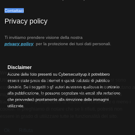
Contattaci
Privacy policy
Ti invitiamo prendere visione della nostra
privacy policy
per la protezione dei tuoi dati personali.
Disclaimer
We use cookies
Alcune delle foto presenti su Cybersecurityup.it potrebbero
Utilizziamo i cookie sul nostro sito Web. Alcuni di essi sono
essere state prese da Internet e quindi valutate di pubblico
essenziali per il funzionamento del sito, mentre altri ci aiutano a
dominio. Se i soggetti o gli autori avessero qualcosa in contrario
alla pubblicazione, lo possono segnalare via email alla redazione
migliorare questo sito e l'esperienza dell'utente (cookie di
che provvederà prontamente alla rimozione delle immagini
tracciamento). Puoi decidere tu stesso se consentire o meno i
utilizzate.
cookie. Ti preghiamo di notare che se li rifiuti, potresti non
essere in grado di utilizzare tutte le funzionalità del sito.
Ok
Rifiuta