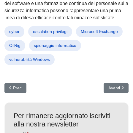
dei software e una formazione continua del personale sulla
sicurezza informatica possono rappresentare una prima
linea di difesa efficace contro tali minacce sofisticate.
cyber
escalation privilegi
Microsoft Exchange
OilRig
spionaggio informatico
vulnerabilità Windows
Articolo precedente: Cyberattacco da 243 Milioni: il Crimine Che 
Articolo suc
Prec
Avanti
Per rimanere aggiornato iscriviti
alla nostra newsletter