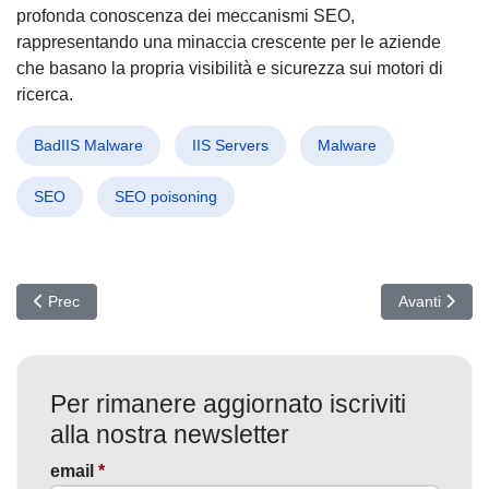
profonda conoscenza dei meccanismi SEO,
rappresentando una minaccia crescente per le aziende
che basano la propria visibilità e sicurezza sui motori di
ricerca.
BadIIS Malware
IIS Servers
Malware
SEO
SEO poisoning
Articolo precedente: RedNovember colpisce: Cyber spionaggio cines
Articolo suc
Prec
Avanti
Per rimanere aggiornato iscriviti
alla nostra newsletter
email
*