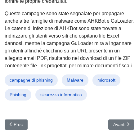
fornire le proprie credenziali.
Queste campagne sono state segnalate per propagare
anche altre famiglie di malware come AHKBot e GuLoader.
Le catene di infezione di AHKBot sono state trovate a
indirizzare gli utenti verso siti che ospitano file Excel
dannosi, mentre la campagna GuLoader mira a ingannare
gli utenti affinché clicchino su un URL presente in un
allegato email PDF, risultando nel download di un file ZIP
contenente file .lnk progettati per mimare documenti fiscali.
campagne di phishing
Malware
microsoft
Phishing
sicurezza informatica
Articolo precedente: Attacco Hacker ClickFix: Lazarus Group In
Articolo suc
Prec
Avanti