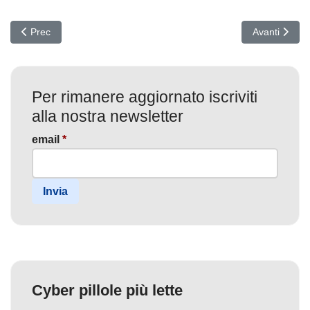
Articolo precedente: Cyberattacchi 2026: catene di micro-falle, roo
Articolo succ
Prec
Avanti
Per rimanere aggiornato iscriviti
alla nostra newsletter
email
*
Invia
Cyber pillole più lette