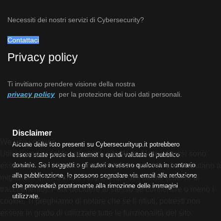
Necessiti dei nostri servizi di Cybersecurity?
Contattaci
Privacy policy
Ti invitiamo prendere visione della nostra
privacy policy
per la protezione dei tuoi dati personali.
Disclaimer
We use cookies
Alcune delle foto presenti su Cybersecurityup.it potrebbero
Utilizziamo i cookie sul nostro sito Web. Alcuni di essi sono
essere state prese da Internet e quindi valutate di pubblico
dominio. Se i soggetti o gli autori avessero qualcosa in contrario
essenziali per il funzionamento del sito, mentre altri ci aiutano a
alla pubblicazione, lo possono segnalare via email alla redazione
migliorare questo sito e l'esperienza dell'utente (cookie di
che provvederà prontamente alla rimozione delle immagini
tracciamento). Puoi decidere tu stesso se consentire o meno i
utilizzate.
cookie. Ti preghiamo di notare che se li rifiuti, potresti non
essere in grado di utilizzare tutte le funzionalità del sito.