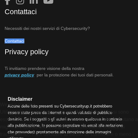
Contattaci
Necessiti dei nostri servizi di Cybersecurity?
Contattaci
Privacy policy
Ti invitiamo prendere visione della nostra
privacy policy
per la protezione dei tuoi dati personali.
Disclaimer
We use cookies
Alcune delle foto presenti su Cybersecurityup.it potrebbero
Utilizziamo i cookie sul nostro sito Web. Alcuni di essi sono
essere state prese da Internet e quindi valutate di pubblico
dominio. Se i soggetti o gli autori avessero qualcosa in contrario
essenziali per il funzionamento del sito, mentre altri ci aiutano a
alla pubblicazione, lo possono segnalare via email alla redazione
migliorare questo sito e l'esperienza dell'utente (cookie di
che provvederà prontamente alla rimozione delle immagini
tracciamento). Puoi decidere tu stesso se consentire o meno i