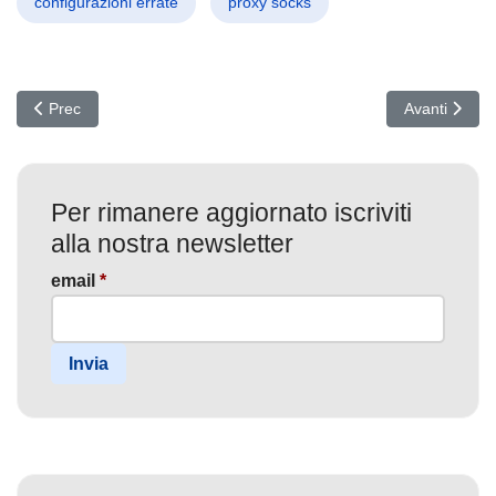
configurazioni errate
proxy socks
Articolo precedente: Phishing su iMessage e WhatsApp: Bitter pren
Articolo succ
Prec
Avanti
Per rimanere aggiornato iscriviti
alla nostra newsletter
email
*
Invia