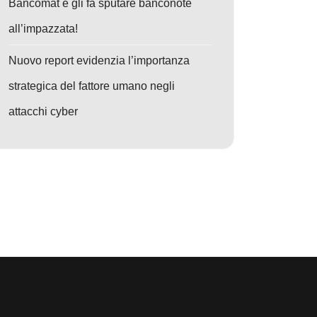
Bancomat e gli fa sputare banconote
all’impazzata!
Nuovo report evidenzia l’importanza
strategica del fattore umano negli
attacchi cyber
o: Vulnerabilità Critica in FreeType: Aggiornamenti Urgenti per Protegge