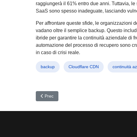
raggiungerà il 61% entro due anni. Tuttavia, le st
SaaS sono spesso inadeguate, lasciando vulner
Per affrontare queste sfide, le organizzazioni 
vadano oltre il semplice backup. Questo includ
ibride per garantire la continuità aziendale di 
automazione del processo di recupero sono cruci
in caso di crisi reale.
backup
Cloudflare CDN
continuità a
Articolo precedente: UNC3886: L'Invisibile Minacc
Prec