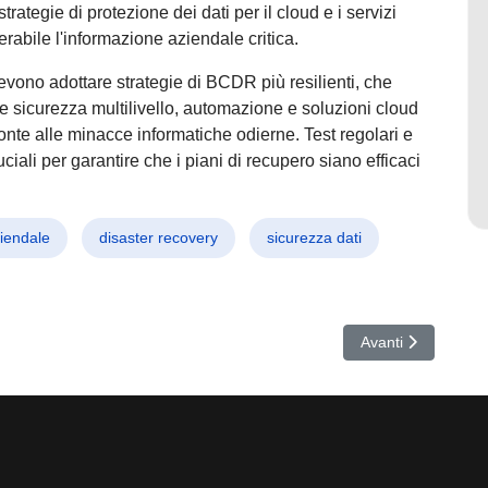
rategie di protezione dei dati per il cloud e i servizi
abile l'informazione aziendale critica.
devono adottare strategie di BCDR più resilienti, che
e sicurezza multilivello, automazione e soluzioni cloud
fronte alle minacce informatiche odierne. Test regolari e
ali per garantire che i piani di recupero siano efficaci
ziendale
disaster recovery
sicurezza dati
ia Cinese ai Router Obsoleti di Juniper Networks
Articolo successiv
Avanti