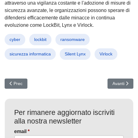
attraverso una vigilanza costante e l'adozione di misure di
sicurezza avanzate, le organizzazioni possono sperare di
difendersi efficacemente dalle minacce in continua
evoluzione come LockBit, Lynx e Virlock.
cyber
lockbit
ransomware
sicurezza informatica
Silent Lynx
Virlock
Articolo precedente: Cyber Attacchi AI dalla Cina: Nuova Era di Mi
Articolo succ
Prec
Avanti
Per rimanere aggiornato iscriviti
alla nostra newsletter
email
*