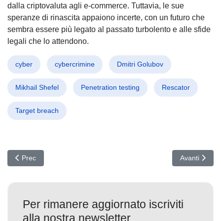
dalla criptovaluta agli e-commerce. Tuttavia, le sue
speranze di rinascita appaiono incerte, con un futuro che
sembra essere più legato al passato turbolento e alle sfide
legali che lo attendono.
cyber
cybercrimine
Dmitri Golubov
Mikhail Shefel
Penetration testing
Rescator
Target breach
Articolo precedente: Aggiornamento Microsoft di Novembre: Risolte 
Articolo succ
Prec
Avanti
Per rimanere aggiornato iscriviti
alla nostra newsletter