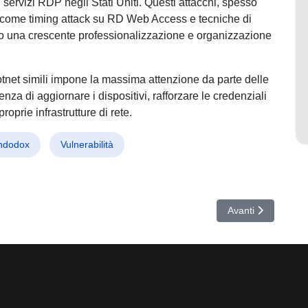
 servizi RDP negli Stati Uniti. Questi attacchi, spesso
ri come timing attack su RD Web Access e tecniche di
 una crescente professionalizzazione e organizzazione
tnet simili impone la massima attenzione da parte delle
enza di aggiornare i dispositivi, rafforzare le credenziali
oprie infrastrutture di rete.
ndodox
Vulnerabilità
re che ruba dati e sfida ogni difesa informatica
Articolo successiv
Avanti