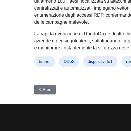
da almeno 100 Paesi, focalizzata su attacchi ai
centralizzati e automatizzati, impiegano vetto
enumerazione degli accessi RDP, confermando
delle campagne malevole.
La rapida evoluzione di RondoDox e di altre bo
aziende e dei singoli utenti, sottolineando l’urg
e monitorare costantemente la sicurezza delle pr
botnet
DDoS
dispositivi IoT
ro
Articolo precedente: XWorm 6.0: Il malware modula
Prec