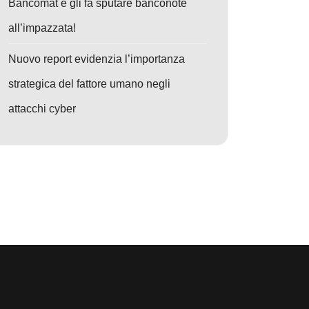
Bancomat e gli fa sputare banconote
all’impazzata!
Nuovo report evidenzia l’importanza
strategica del fattore umano negli
attacchi cyber
o: Cyberattacchi Senza Sosta: Cartelli ransomware, zero-day e AI scaten