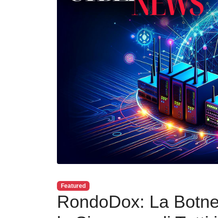
Featured
RondoDox: La Botnet