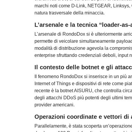
marchi noti come D-Link, NETGEAR, Linksys, Ci
natura trasversale della minaccia.
L’arsenale e la tecnica “loader-as-
L’arsenale di RondoDox si è ulteriormente arricc
permette di veicolare simultaneamente payload
modalità di distribuzione agevola la compromis
enterprise sfruttando credenziali deboli, input no
Il contesto delle botnet e gli atta
Il fenomeno RondoDox si inserisce in un più amp
Internet of Things e dispositivi di rete come p
recente è la botnet AISURU, che controlla circ
degli attacchi DDoS più potenti degli ultimi temp
provider americani.
Operazioni coordinate e vettori di 
Parallelamente, è stata scoperta un’operazione