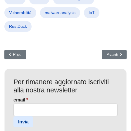
Vulnerabilità
malwareanalysis
IoT
RustDuck
Articolo precedente: Ransomware guidato da AI: sfruttata la falla
Articolo succ
Prec
Avanti
Per rimanere aggiornato iscriviti
alla nostra newsletter
email
*
Invia