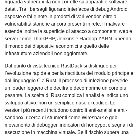
riguarda vulnerabilità non corrette su apparati e software
datati. Tra i bersagli figurano interfacce di debug Android
esposte e falle note in prodotti di vari vendor, oltre a
vulnerabilità storiche ancora presenti in rete. Il malware
estende inoltre la superficie di attacco a componenti web e
server come ThinkPHP, Jenkins e Hadoop YARN, unendo
il mondo dei dispositivi economici a quello delle
infrastrutture aziendali non aggiornate.
Dal punto di vista tecnico RustDuck si distingue per
l’evoluzione rapida e per la riscrittura del modulo principale
dal linguaggio C a Rust. Il processo di infezione prevede
un loader leggero che decifra e decomprime un core più
pesante. La scelta di Rust complica l’analisi e indica uno
sviluppo attivo, non un semplice riuso di codice. Le
versioni più recenti includono controlli anti-analisi e anti-
sandbox: ricerca di strumenti come Wireshark e gdb,
rilevamento di debugger, indicatori di honeypot e segnali di
esecuzione in macchina virtuale. Se il rischio supera una